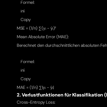
Formel:
ini
Copy
MSE = (1/n) ∑(yᵢ - ŷᵢ)²  
Mean Absolute Error (MAE):
Berechnet den durchschnittlichen absoluten Fehl
Formel:
ini
Copy
MAE = (1/n) ∑|yᵢ - ŷᵢ|  
2. Verlustfunktionen für Klassifikation
Cross-Entropy Loss: