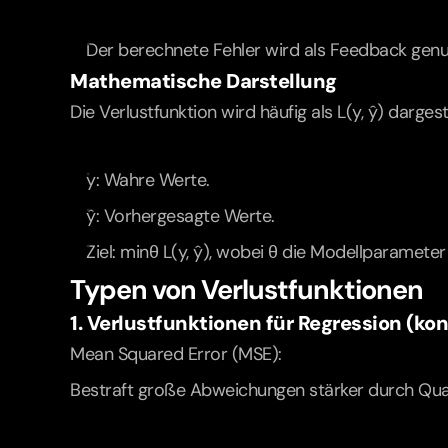
Der berechnete Fehler wird als Feedback gen
Mathematische Darstellung
Die Verlustfunktion wird häufig als L(y, ŷ) dargeste
y: Wahre Werte.
ŷ: Vorhergesagte Werte.
Ziel: minθ L(y, ŷ), wobei θ die Modellparameter 
Typen von Verlustfunktionen
1. Verlustfunktionen für Regression (ko
Mean Squared Error (MSE):
Bestraft große Abweichungen stärker durch Quad