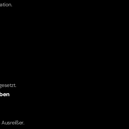
ation.
esetzt.
aben
 Ausreißer.