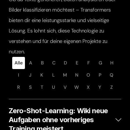
Bilder klassifizieren möchtest – Transformers 
bieten dir eine leistungsstarke und vielseitige 
Lösung. Es lohnt sich, diese Technologie zu 
verstehen und für deine eigenen Projekte zu 
nutzen.
Alle
A
B
C
D
E
F
G
H
I
J
K
L
M
N
O
P
Q
R
S
T
U
V
W
X
Y
Z
Zero-Shot-Learning: Wiki neue 
Aufgaben ohne vorheriges 
Training meistert