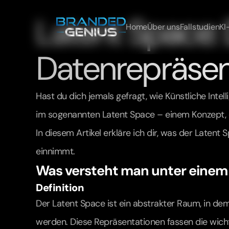
Latent Space:
Home
Über uns
Fallstudien
KI
Datenrepräsen
Hast du dich jemals gefragt, wie Künstliche Intel
im sogenannten Latent Space – einem Konzept, d
In diesem Artikel erkläre ich dir, was der Latent
einnimmt.
Was versteht man unter einem
Definition
Der Latent Space ist ein abstrakter Raum, in d
werden. Diese Repräsentationen fassen die wich