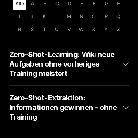
Alle
A
B
C
D
E
F
G
H
I
J
K
L
M
N
O
P
Q
R
S
T
U
V
W
X
Y
Z
Zero-Shot-Learning: Wiki neue 
Aufgaben ohne vorheriges 
Training meistert
Zero-Shot-Extraktion: 
Informationen gewinnen – ohne 
Training