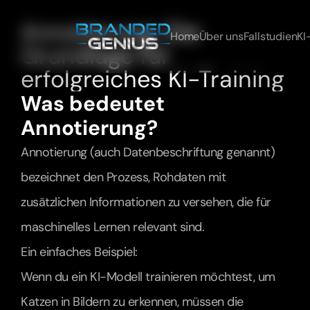
Annotierung: Die 
Home
Über uns
Fallstudien
KI
Grundlage für 
erfolgreiches KI-Training
Was bedeutet 
Annotierung?
Annotierung (auch Datenbeschriftung genannt) 
bezeichnet den Prozess, Rohdaten mit 
zusätzlichen Informationen zu versehen, die für 
maschinelles Lernen relevant sind.
Ein einfaches Beispiel:
Wenn du ein KI-Modell trainieren möchtest, um 
Katzen in Bildern zu erkennen, müssen die 