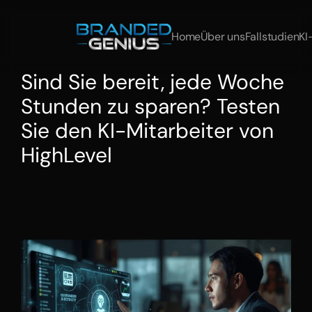
Home
Über uns
Fallstudien
KI
Sind Sie bereit, jede Woche 
Stunden zu sparen? Testen 
Sie den KI-Mitarbeiter von 
HighLevel
Sie
bereit,
jede
Woche
Stunden
zu
sparen?
Entdecken
Sie,
wie
AI
Employee
von
HighLevel
Aufgaben
wie
Kundensupport,
Inhaltserstellung
und
Lead-Management
für
Sie
automatisiert.